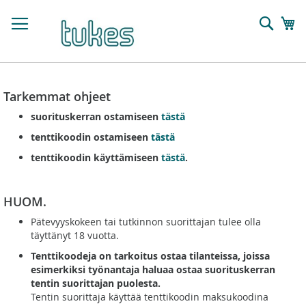
Skip
to
Sear
Os
Content
Tarkemmat ohjeet
suorituskerran ostamiseen
tästä
tenttikoodin ostamiseen
tästä
tenttikoodin käyttämiseen
tästä
.
HUOM.
Pätevyyskokeen tai tutkinnon suorittajan tulee olla
täyttänyt 18 vuotta.
Tenttikoodeja on tarkoitus ostaa tilanteissa, joissa
esimerkiksi työnantaja haluaa ostaa suorituskerran
tentin suorittajan puolesta.
Tentin suorittaja käyttää tenttikoodin maksukoodina