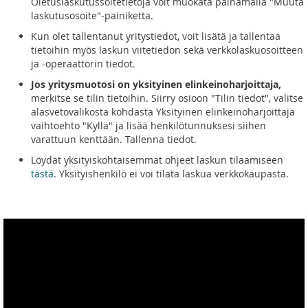
Oletuslaskutussoitetietoja voit muokata painamalla "Muuta
laskutusosoite"-painiketta.
Kun olet tallentanut yritystiedot, voit lisätä ja tallentaa
tietoihin myös laskun viitetiedon sekä verkkolaskuosoitteen
ja -operaattorin tiedot.
Jos yritysmuotosi on yksityinen elinkeinoharjoittaja,
merkitse se tilin tietoihin. Siirry osioon "Tilin tiedot", valitse
alasvetovalikosta kohdasta Yksityinen elinkeinoharjoittaja
vaihtoehto "Kyllä" ja lisää henkilötunnuksesi siihen
varattuun kenttään. Tallenna tiedot.
Löydät yksityiskohtaisemmat ohjeet laskun tilaamiseen
tästä
. Yksityishenkilö ei voi tilata laskua verkkokaupasta.