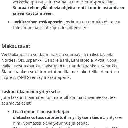
verkkokaupassa ja luo samalla tilin eTentti-portaaliin.
Seuraattehan yllä olevia ohjeita tenttikoodin ostamiseen
ja sen käyttämiseen.
Tarkistathan roskapostin
, jos kuitti tai tenttikoodit eivät
tule antamaasi sähköpostiosoitteeseen.
Maksutavat
Verkkokaupassa voidaan maksaa seuraavilla maksutavoilla:
Nordea, Osuuspankki, Danske Bank, LähiTapiola, Aktia, Nooa,
Paikallisosuuspankit, Säästöpankit, Handelsbanken, S-Pankki,
Ålandsbanken sekä tunnetuimmilla maksukorteilla. American
Express (AMEX) ei käy maksutapana.
Laskun tilaaminen yritykselle
Jotta laskun tilaaminen on mahdollista maksuvaiheessa, tee
seuraavat asiat:
Lisää oman tilin osoitekirjan
oletuslaskutusosoitetietoihin yrityksen tiedot
: yrityksen
nimi, voimassa oleva y-tunnus ja osoite.